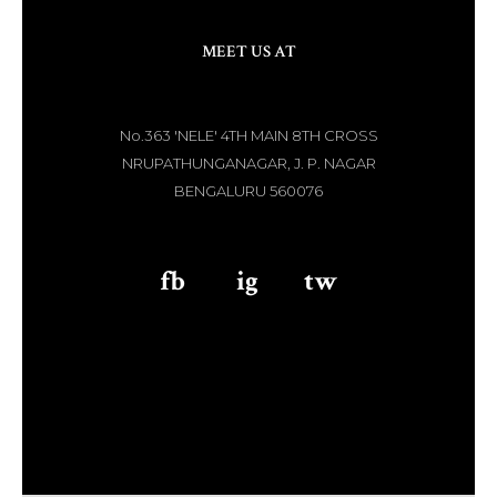
MEET US AT
No.363 'NELE' 4TH MAIN 8TH CROSS
NRUPATHUNGANAGAR, J. P. NAGAR
BENGALURU 560076
fb
aaa
ig
aaa
tw