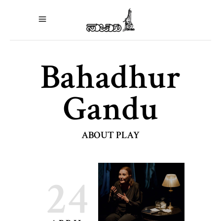
Bahadhur
Gandu
ABOUT PLAY
24