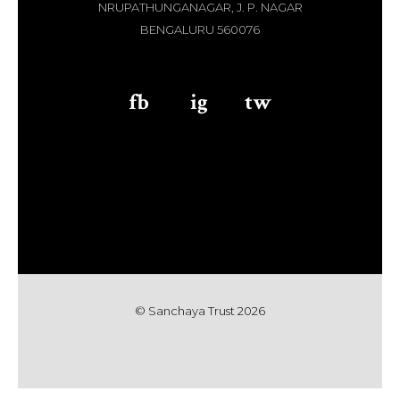
NRUPATHUNGANAGAR, J. P. NAGAR
BENGALURU 560076
fb
aaa
ig
aaa
tw
© Sanchaya Trust 202
6