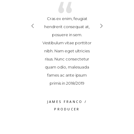
“
“
“
se leo ex, finibus
Cras ex enim, feugiat
Suspendisse leo e
dit sed, ultricies
hendrerit consequat at,
vel blandit sed, 
or. Donec magna
posuere in sem.
non dolor. Don
ravida et sem id,
Vestibulum vitae porttitor
tortor, gravida 
quat accumsan
nibh. Nam eget ultricies
consequat ac
Maecenas pulvinar
risus. Nunc consectetur
tellus. Maecenas
cinia. Vestibulum
quam odio, malesuada
elit lacinia. Ve
 a varius dolor
fames ac ante ipsum
ipsum, a variu
volutpat
primis in 2018/2019
volutpa
S WEAVER
/
JAMES FRANCO
/
ROSS WEA
RODUCER
PRODUCER
PRODUC